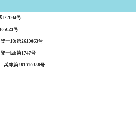
27094号
5023号
8)第2610863号
ー回)第1747号
第281010388号