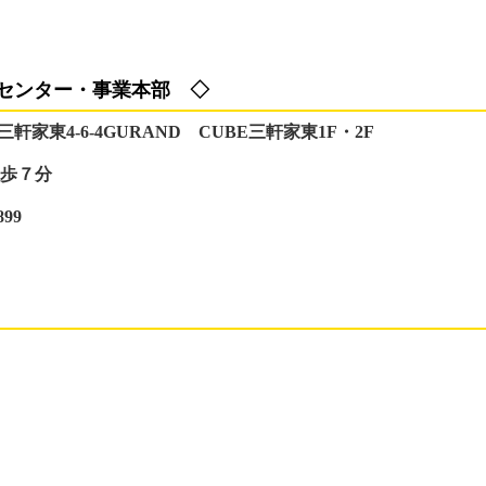
コールセンター・事業本部
◇
三軒家東4-6-4GURAND CUBE三軒家東1F・2F
徒歩７分
899