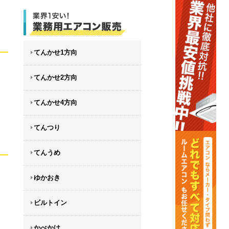
てんかせ1方向
てんかせ2方向
てんかせ4方向
てんつり
てんうめ
ゆかおき
ビルトイン
かべかけ