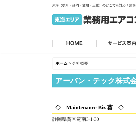
東海（岐阜・静岡・愛知・三重）のどこでも対応！業務
ホーム
>
会社概要
アーバン・テック株式
◇ Maintenance Biz 葵 ◇
静岡県葵区竜南3-1-30