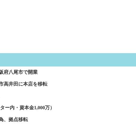
大阪府八尾市で開業
阪市高井田に本店を移転
内・資本金1,000万）
為、
拠点移転