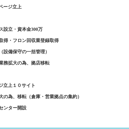
ムページ立上
ス設立・資本金300万
可取得・フロン回収業登録取得
始（設備保守の一括管理）
寺業務拡大の為、拠店移転
ージ立上１０サイト
拡大の為、移転（倉庫・営業拠点の集約）
スセンター開設