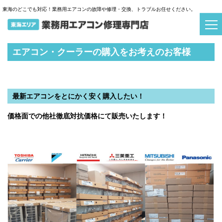
【東海エアコン・クーラー修理専門店】購入、買い替えなどは当店にお任せ下さい！現場調査
東海のどこでも対応！業務用エアコンの故障や修理・交換、トラブルお任せください。
費無料！24時間受付中☆彡
エアコン・クーラーの購入をお考えのお客様
最新エアコンをとにかく安く購入したい！
価格面での
他社徹底対抗価格にて販売いたします！