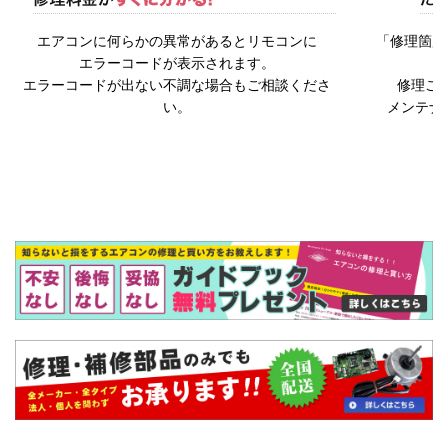
エアコンに何らかの異常があるとリモコンに
「修理箇所
エラーコードが表示されます。
エラーコードが出ない不調な場合もご相談くださ
修理ご
い。
メンテナ